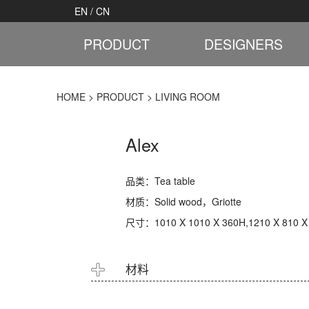
EN
/
CN
PRODUCT
DESIGNERS
HOME
>
PRODUCT
>
LIVING ROOM
Alex
品类：Tea table
材质：Solid wood，Griotte
尺寸：1010 X 1010 X 360H,1210 X 810 X
材料