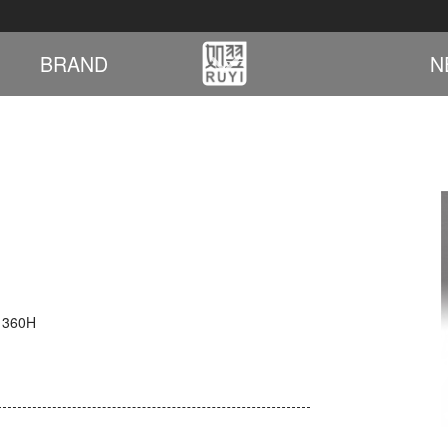
BRAND
N
 360H