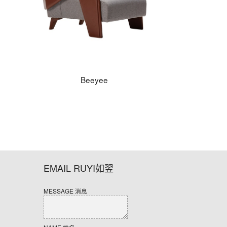
Beeyee
EMAIL RUYI如翌
MESSAGE 消息