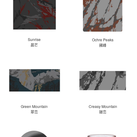
Sunrise
Ochre Peaks
晨芒
赭峰
Green Mountain
Creasy Mountain
翠峦
皴峦