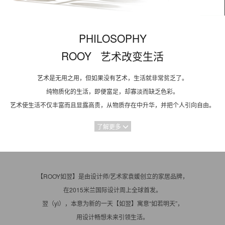
PHILOSOPHY
ROOY 艺术改变生活
艺术是无用之用，但如果没有艺术，生活就非常贫乏了。
纯物质化的生活，即便富足，却寡淡而缺乏色彩。
艺术使生活不仅丰富而且显露高贵，从物质存在中升华，并把个人引向自由。
了解更多
【ROOY如翌】是由设计师/艺术家袁媛创立的家居品牌，
在2015米兰国际设计周上全球首发。
翌（yì），本意为新的一天【如翌】寓意“如若明天”，
用设计畅想未来引领生活。