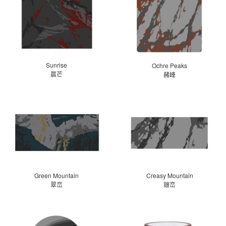
Sunrise
Ochre Peaks
晨芒
赭峰
Green Mountain
Creasy Mountain
翠峦
皴峦