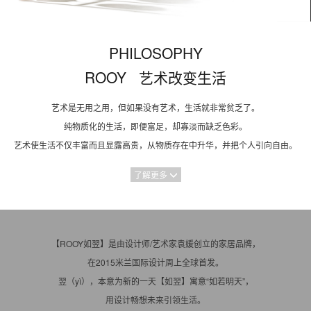
PHILOSOPHY
ROOY 艺术改变生活
艺术是无用之用，但如果没有艺术，生活就非常贫乏了。
纯物质化的生活，即便富足，却寡淡而缺乏色彩。
艺术使生活不仅丰富而且显露高贵，从物质存在中升华，并把个人引向自由。
了解更多
【ROOY如翌】是由设计师/艺术家袁媛创立的家居品牌，
在2015米兰国际设计周上全球首发。
翌（yì），本意为新的一天【如翌】寓意“如若明天”，
用设计畅想未来引领生活。